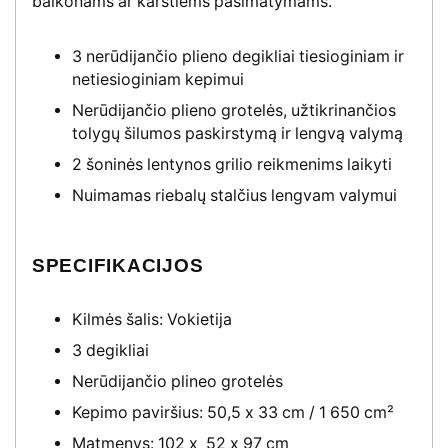
balkonams ar karštiems pasimatymams.
3 nerūdijančio plieno degikliai tiesioginiam ir
netiesioginiam kepimui
Nerūdijančio plieno grotelės, užtikrinančios
tolygų šilumos paskirstymą ir lengvą valymą
2 šoninės lentynos grilio reikmenims laikyti
Nuimamas riebalų stalčius lengvam valymui
SPECIFIKACIJOS
Kilmės šalis: Vokietija
3 degikliai
Nerūdijančio plineo grotelės
Kepimo paviršius: 50,5 x 33 cm / 1 650 cm²
Matmenys: 102 x 52 x 97 cm