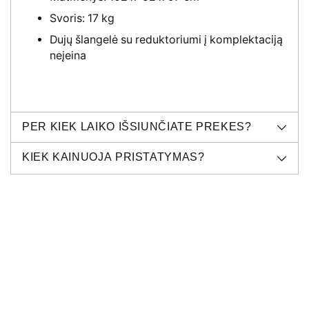
Svoris: 17 kg
Dujų šlangelė su reduktoriumi į komplektaciją
neįeina
PER KIEK LAIKO IŠSIUNČIATE PREKES?
KIEK KAINUOJA PRISTATYMAS?
Produkto
pridėjimas
į
krepšelį