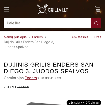
Paieška...
Namų puslapis
Enders
Ankstesnis
Kitas
Dujinis Grilis Enders San Diego 3,
Juodos Spalvos
-10%
DUJINIS GRILIS ENDERS SAN
DIEGO 3, JUODOS SPALVOS
Gamintojas
Enders
SKU: 008116633
201.69 €
224.10 €
Užsisakyk -10% pigiau!