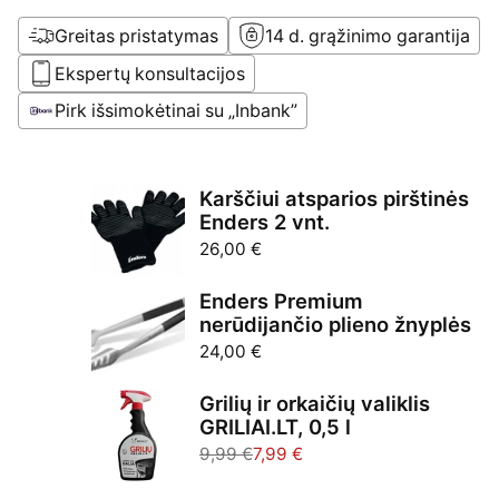
Greitas pristatymas
14 d. grąžinimo garantija
Ekspertų konsultacijos
Pirk išsimokėtinai su „Inbank”
Karščiui atsparios pirštinės
Enders 2 vnt.
26,00 €
Enders Premium
nerūdijančio plieno žnyplės
24,00 €
Grilių ir orkaičių valiklis
GRILIAI.LT, 0,5 l
9,99 €
7,99 €