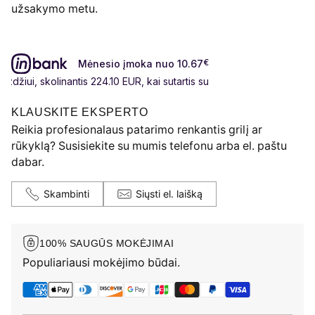
užsakymo metu.
Mėnesio įmoka nuo 10.67
€
žiui, skolinantis 224.10 EUR, kai sutartis sudaroma 24 mėn. termin
KLAUSKITE EKSPERTO
Reikia profesionalaus patarimo renkantis grilį ar
rūkyklą? Susisiekite su mumis telefonu arba el. paštu
dabar.
Skambinti
Siųsti el. laišką
100% SAUGŪS MOKĖJIMAI
Populiariausi mokėjimo būdai.