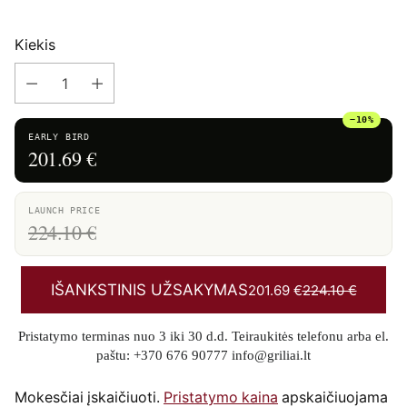
Kiekis
−10%
EARLY BIRD
201.69 €
LAUNCH PRICE
224.10 €
IŠANKSTINIS UŽSAKYMAS
201.69 €
224.10 €
Pristatymo terminas nuo 3 iki 30 d.d. Teiraukitės telefonu arba el.
paštu: +370 676 90777 info@griliai.lt
Mokesčiai įskaičiuoti.
Pristatymo kaina
apskaičiuojama