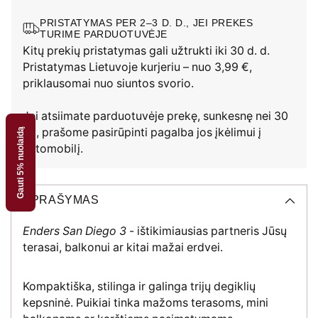
PRISTATYMAS PER 2–3 D. D., JEI PREKES
TURIME PARDUOTUVĖJE
Kitų prekių pristatymas gali užtrukti iki 30 d. d.
Pristatymas Lietuvoje kurjeriu – nuo 3,99 €,
priklausomai nuo siuntos svorio.
Jei atsiimate parduotuvėje prekę, sunkesnę nei 30
kg, prašome pasirūpinti pagalba jos įkėlimui į
Gauti 5% nuolaidą
automobilį.
APRAŠYMAS
Enders San Diego 3
- ištikimiausias partneris Jūsų
terasai, balkonui ar kitai mažai erdvei.
Kompaktiška, stilinga ir galinga trijų degiklių
kepsninė. Puikiai tinka mažoms terasoms, mini